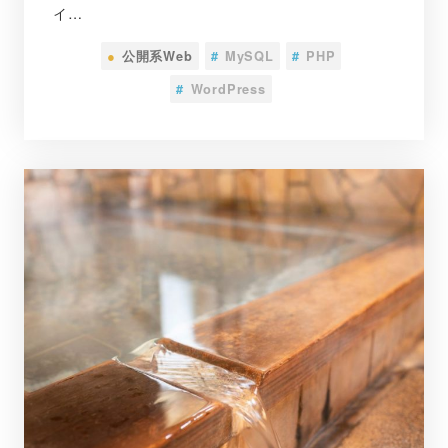
イ…
●
公開系Web
#
MySQL
#
PHP
#
WordPress