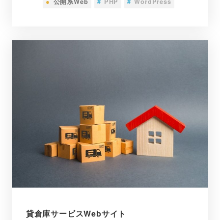
●
公開系Web
#
PHP
#
WordPress
貸倉庫サービスWebサイト