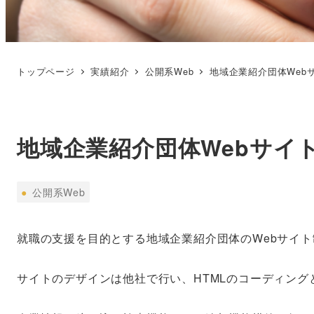
トップページ
実績紹介
公開系Web
地域企業紹介団体Web
地域企業紹介団体Webサイ
公
●
公開系Web
開
系
就職の支援を目的とする地域企業紹介団体のWebサイ
Web
サイトのデザインは他社で行い、HTMLのコーディングと