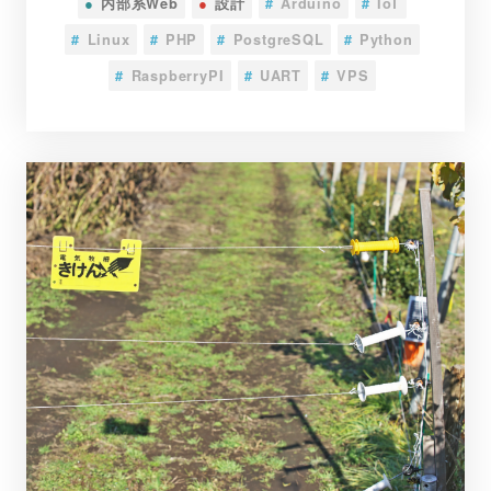
●
内部系Web
●
設計
#
Arduino
#
IoT
#
Linux
#
PHP
#
PostgreSQL
#
Python
#
RaspberryPI
#
UART
#
VPS