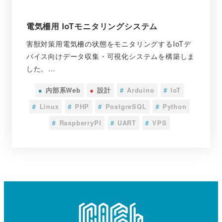
電気柵用 IoTモニタリングシステム
害獣対策用電気柵の状態をモニタリングするIoTデ
バイス向けデータ収集・可視化システムを構築しま
した。…
●
内部系Web
●
設計
#
Arduino
#
IoT
#
Linux
#
PHP
#
PostgreSQL
#
Python
#
RaspberryPI
#
UART
#
VPS