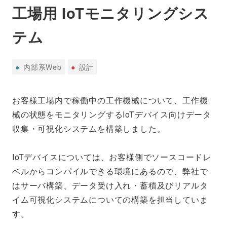
工場用 IoTモニタリングシス
テム
内
設
●
内部系Web
●
設計
部
計
系
お客様工場内で稼働中の工作機械について、工作機
Web
械の状態をモニタリングするIoTデバイス向けデータ
収集・可視化システムを構築しました。
IoTデバイスについては、お客様側でソースコードレ
ベルからコンパイルできる環境にあるので、弊社で
はサーバ構築、データ受け入れ・蓄積及びリアルタ
イム可視化システムについての構築を担当していま
す。