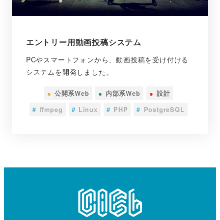
エントリー用動画投稿システム
PCやスマートフォンから、動画投稿を受け付ける
システムを開発しました。
●
公開系Web
●
内部系Web
●
設計
#
ffmpeg
#
Linux
#
PHP
#
PostgreSQL