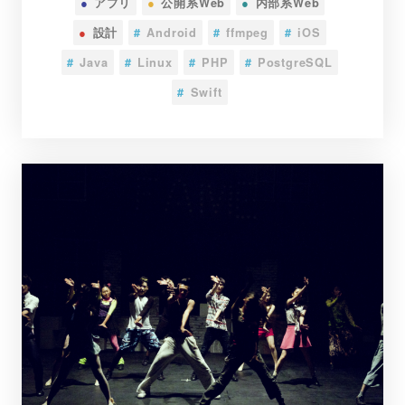
●
アプリ
●
公開系Web
●
内部系Web
●
設計
#
Android
#
ffmpeg
#
iOS
#
Java
#
Linux
#
PHP
#
PostgreSQL
#
Swift