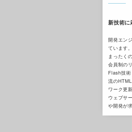
新技術に
開発エン
ています
まったく
会員制の
Flash技
流のHTM
ワーク更
ウェブサ
や開発が