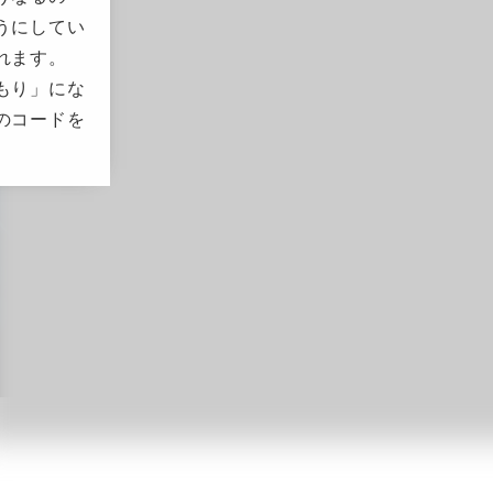
うにしてい
れます。
もり」にな
のコードを
。