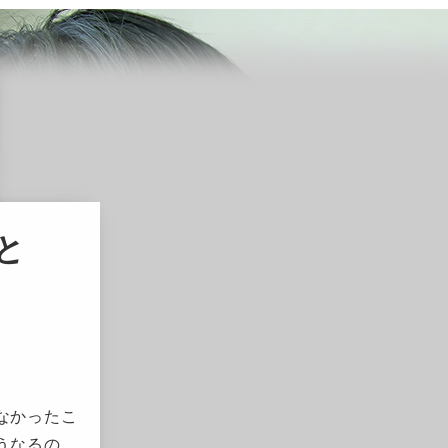
と
なかったこ
うなるの