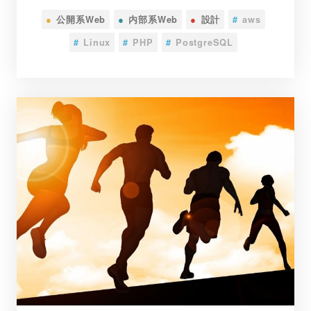
●
公開系Web
●
内部系Web
●
設計
#
aws
#
Linux
#
PHP
#
PostgreSQL