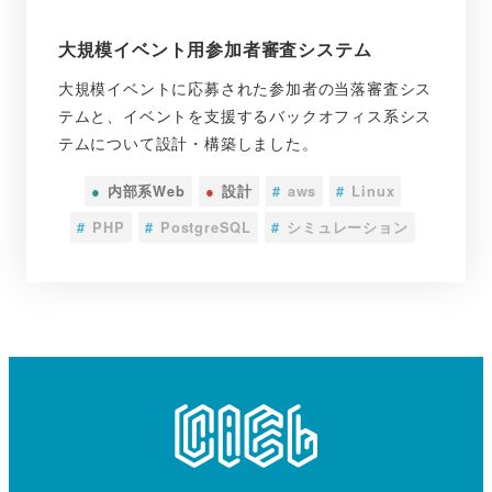
大規模イベント用参加者審査システム
大規模イベントに応募された参加者の当落審査シス
テムと、イベントを支援するバックオフィス系シス
テムについて設計・構築しました。
●
内部系Web
●
設計
#
aws
#
Linux
#
PHP
#
PostgreSQL
#
シミュレーション