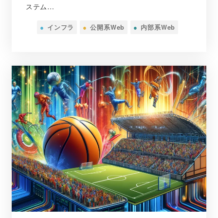
ステム…
●
インフラ
●
公開系Web
●
内部系Web